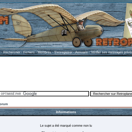
e
-
Rechercher
-
Fichiers
-
Membres
-
S'enregistrer
-
Annuaire
-
Vérifier ses messages privé
Forum
Informations
Le sujet a été marqué comme non lu