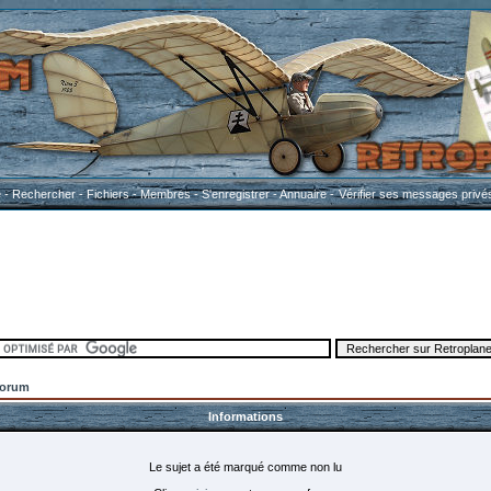
e
-
Rechercher
-
Fichiers
-
Membres
-
S'enregistrer
-
Annuaire
-
Vérifier ses messages privé
Forum
Informations
Le sujet a été marqué comme non lu