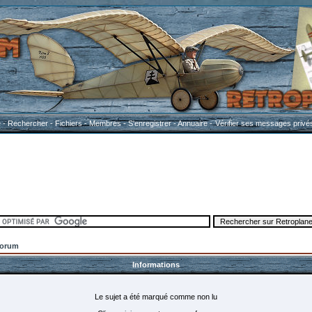
e
-
Rechercher
-
Fichiers
-
Membres
-
S'enregistrer
-
Annuaire
-
Vérifier ses messages privé
Forum
Informations
Le sujet a été marqué comme non lu