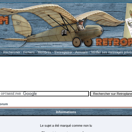
e
-
Rechercher
-
Fichiers
-
Membres
-
S'enregistrer
-
Annuaire
-
Vérifier ses messages privé
Forum
Informations
Le sujet a été marqué comme non lu