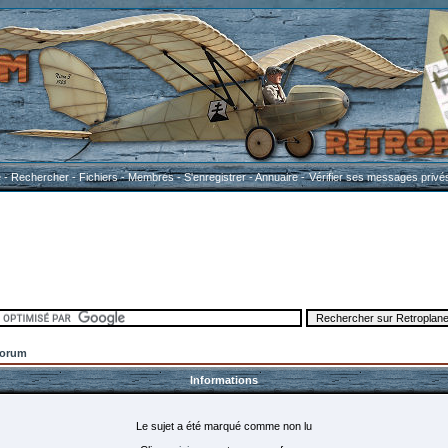
e
-
Rechercher
-
Fichiers
-
Membres
-
S'enregistrer
-
Annuaire
-
Vérifier ses messages privé
Forum
Informations
Le sujet a été marqué comme non lu