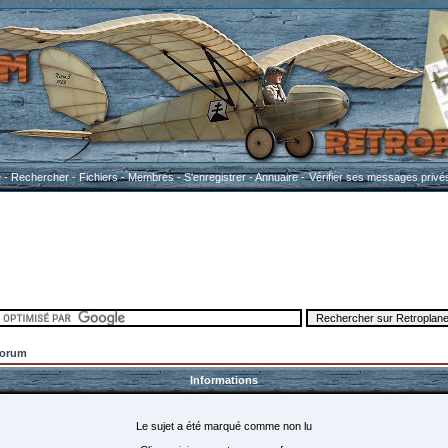
e
-
Rechercher
-
Fichiers
-
Membres
-
S'enregistrer
-
Annuaire
-
Vérifier ses messages privé
Forum
Informations
Le sujet a été marqué comme non lu