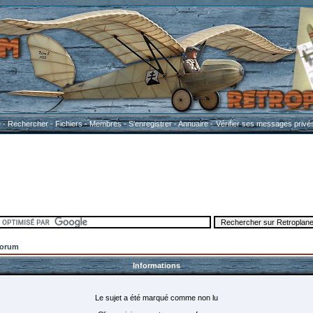
e
-
Rechercher
-
Fichiers
-
Membres
-
S'enregistrer
-
Annuaire
-
Vérifier ses messages privé
Forum
Informations
Le sujet a été marqué comme non lu