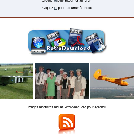
Cliquez
ici
pour retourner au forum
Cliquez
ici
pour retourner à l'Index
Images aléatoires album Retroplane, clic pour Agrandir