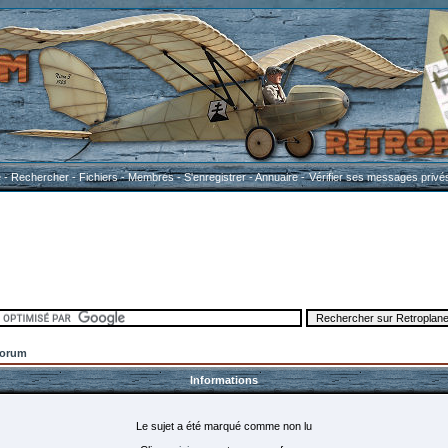
e
-
Rechercher
-
Fichiers
-
Membres
-
S'enregistrer
-
Annuaire
-
Vérifier ses messages privé
Forum
Informations
Le sujet a été marqué comme non lu