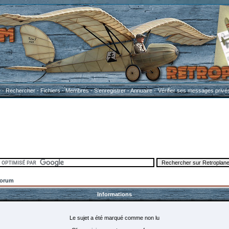
e
-
Rechercher
-
Fichiers
-
Membres
-
S'enregistrer
-
Annuaire
-
Vérifier ses messages privé
Forum
Informations
Le sujet a été marqué comme non lu