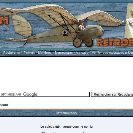
e
-
Rechercher
-
Fichiers
-
Membres
-
S'enregistrer
-
Annuaire
-
Vérifier ses messages privé
Forum
Informations
Le sujet a été marqué comme non lu