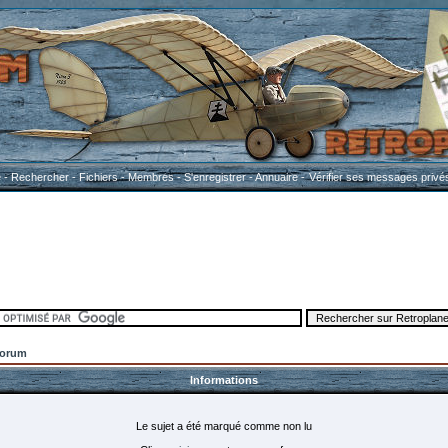
e
-
Rechercher
-
Fichiers
-
Membres
-
S'enregistrer
-
Annuaire
-
Vérifier ses messages privé
Forum
Informations
Le sujet a été marqué comme non lu