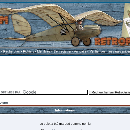
e
-
Rechercher
-
Fichiers
-
Membres
-
S'enregistrer
-
Annuaire
-
Vérifier ses messages privé
Forum
Informations
Le sujet a été marqué comme non lu