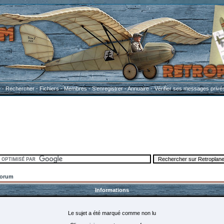
e
-
Rechercher
-
Fichiers
-
Membres
-
S'enregistrer
-
Annuaire
-
Vérifier ses messages privé
Forum
Informations
Le sujet a été marqué comme non lu