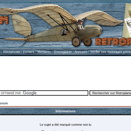
e
-
Rechercher
-
Fichiers
-
Membres
-
S'enregistrer
-
Annuaire
-
Vérifier ses messages privé
Forum
Informations
Le sujet a été marqué comme non lu