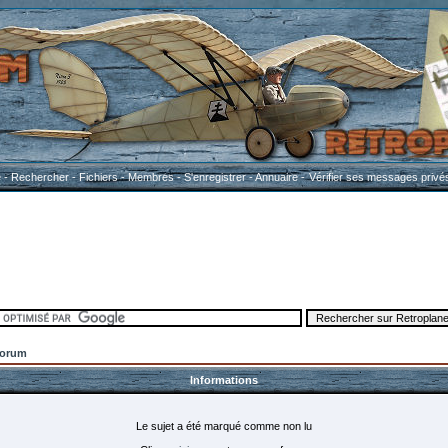
e
-
Rechercher
-
Fichiers
-
Membres
-
S'enregistrer
-
Annuaire
-
Vérifier ses messages privé
Forum
Informations
Le sujet a été marqué comme non lu