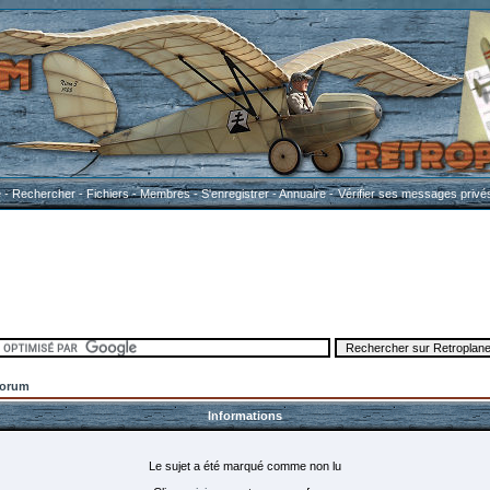
e
-
Rechercher
-
Fichiers
-
Membres
-
S'enregistrer
-
Annuaire
-
Vérifier ses messages privé
Forum
Informations
Le sujet a été marqué comme non lu