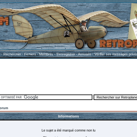
e
-
Rechercher
-
Fichiers
-
Membres
-
S'enregistrer
-
Annuaire
-
Vérifier ses messages privé
Forum
Informations
Le sujet a été marqué comme non lu