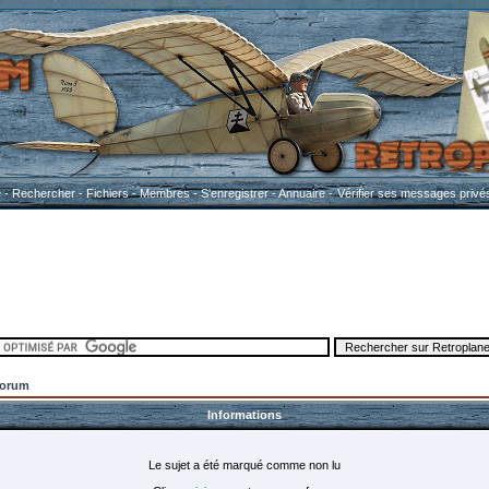
e
-
Rechercher
-
Fichiers
-
Membres
-
S'enregistrer
-
Annuaire
-
Vérifier ses messages privé
Forum
Informations
Le sujet a été marqué comme non lu