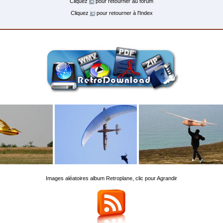
Cliquez
ici
pour retourner au forum
Cliquez
ici
pour retourner à l'Index
Images aléatoires album Retroplane, clic pour Agrandir