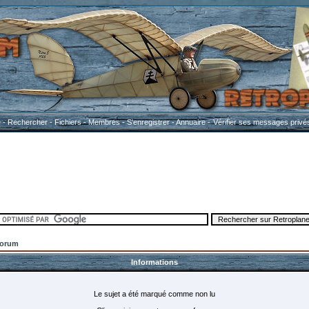
e
-
Rechercher
-
Fichiers
-
Membres
-
S'enregistrer
-
Annuaire
-
Vérifier ses messages privé
Forum
Informations
Le sujet a été marqué comme non lu