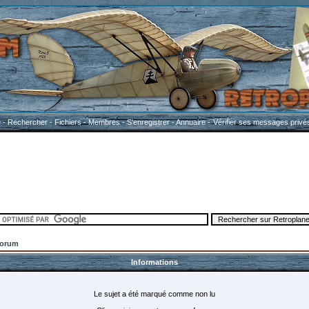
e
-
Rechercher
-
Fichiers
-
Membres
-
S'enregistrer
-
Annuaire
-
Vérifier ses messages privé
Forum
Informations
Le sujet a été marqué comme non lu