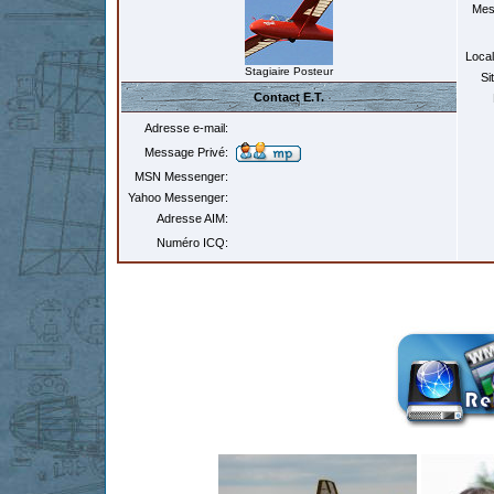
Mes
Local
Stagiaire Posteur
Si
Contact E.T.
Adresse e-mail:
Message Privé:
MSN Messenger:
Yahoo Messenger:
Adresse AIM:
Numéro ICQ: