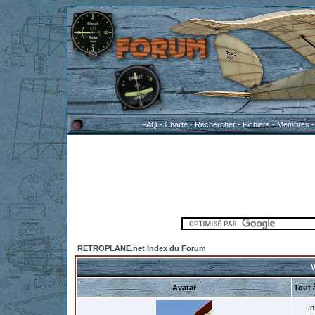
FAQ
-
Charte
-
Rechercher
-
Fichiers
-
Membres
RETROPLANE.net Index du Forum
V
Avatar
Tout 
In