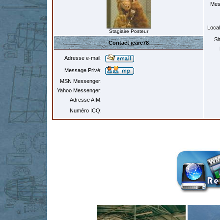
Mes
Local
Stagiaire Posteur
Si
Contact icare78
Adresse e-mail:
Message Privé:
MSN Messenger:
Yahoo Messenger:
Adresse AIM:
Numéro ICQ: