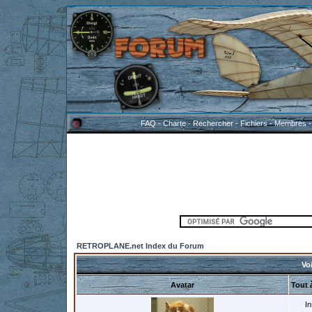
FAQ
-
Charte
-
Rechercher
-
Fichiers
-
Membres
RETROPLANE.net Index du Forum
Voi
Avatar
Tout 
In